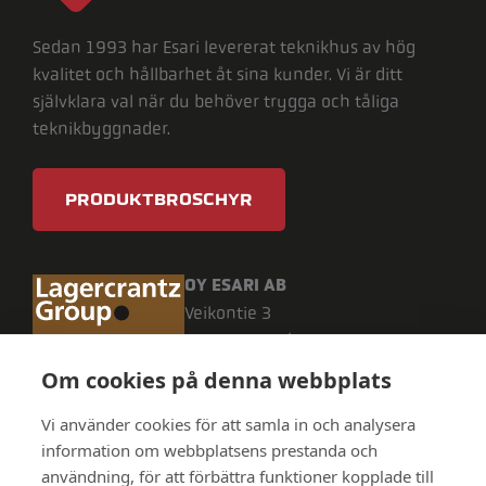
Sedan 1993 har Esari levererat teknikhus av hög
kvalitet och hållbarhet åt sina kunder. Vi är ditt
självklara val när du behöver trygga och tåliga
teknikbyggnader.
PRODUKTBROSCHYR
OY ESARI AB
Veikontie 3
69600 Kaustby
tel. +358 (0)20 7109 480
Om cookies på denna webbplats
FO: 1599414-0
Vi använder cookies för att samla in och analysera
information om webbplatsens prestanda och
användning, för att förbättra funktioner kopplade till